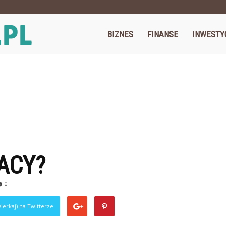
Cegos.pl
BIZNES
FINANSE
INWESTY
ACY?
0
ierkaj) na Twitterze