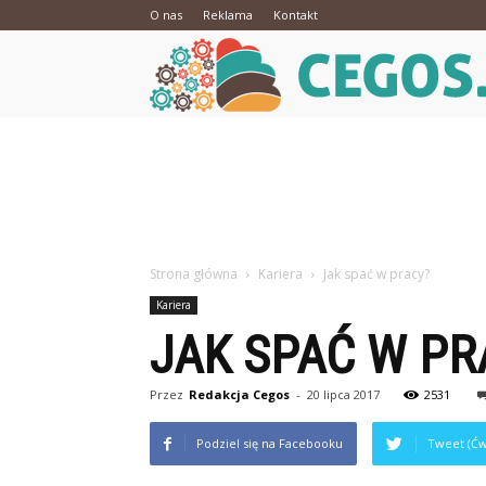
O nas
Reklama
Kontakt
Strona główna
Kariera
Jak spać w pracy?
Kariera
JAK SPAĆ W PR
Przez
Redakcja Cegos
-
20 lipca 2017
2531
Podziel się na Facebooku
Tweet (Ćw