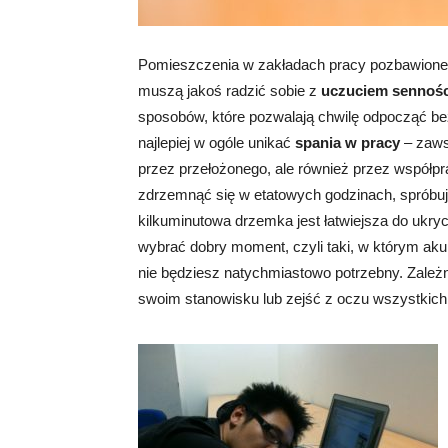
Pomieszczenia w zakładach pracy pozbawione 
muszą jakoś radzić sobie z
uczuciem sennośc
sposobów, które pozwalają chwilę odpocząć be
najlepiej w ogóle unikać
spania w pracy
– zawsz
przez przełożonego, ale również przez współpr
zdrzemnąć się w etatowych godzinach, spróbuj o
kilkuminutowa drzemka jest łatwiejsza do ukryc
wybrać dobry moment, czyli taki, w którym akur
nie będziesz natychmiastowo potrzebny. Zależn
swoim stanowisku lub zejść z oczu wszystkich