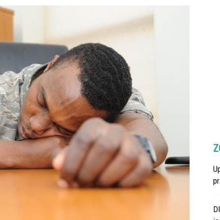
Z
U
p
D