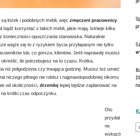
je
Sp
są łóżek i podobnych mebli, więc
zmęczeni pracownicy
p
i
bądź korzystać z takich mebli, jakie mają. Istnieje kilka
z konieczności opuszczania stanowiska. Naturalnie
Sz
e wiąże się to z ryzykiem bycia przyłapanym nie tylko
w
acowników lub, co gorsza, klientów. Jeśli naprawdę musisz
kreślić, ile potrzebujesz na to czasu. Krótka,
ia niż półgodzinna czy trwająca godzinę. Musisz też umieć
B
at niczego pilnego nie robisz i najprawdopodobniej nikomu
Dl
na
ie od okoliczności,
drzemkę
lepiej będzie zaplanować na
 na krótki czas odpoczynku.
Oto
K
przydat
Ka
ne
wskazó