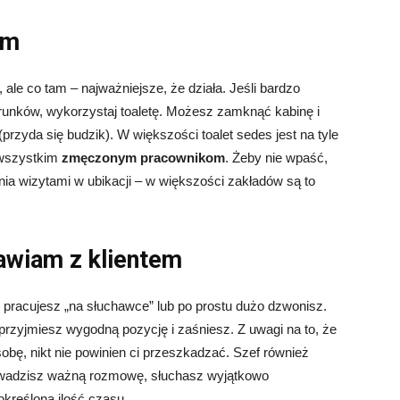
em
ale co tam – najważniejsze, że działa. Jeśli bardzo
arunków, wykorzystaj toaletę. Możesz zamknąć kabinę i
(przyda się budzik). W większości toalet sedes jest na tyle
 wszystkim
zmęczonym pracownikom
. Żeby nie wpaść,
ia wizytami w ubikacji – w większości zakładów są to
awiam z klientem
 pracujesz „na słuchawce” lub po prostu dużo dzwonisz.
rzyjmiesz wygodną pozycję i zaśniesz. Z uwagi na to, że
bę, nikt nie powinien ci przeszkadzać. Szef również
owadzisz ważną rozmowę, słuchasz wyjątkowo
kreśloną ilość czasu.