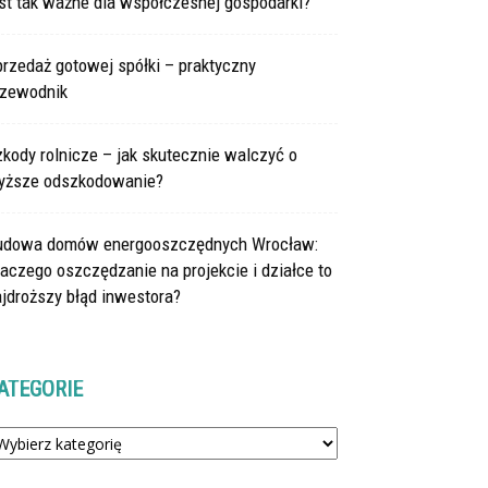
st tak ważne dla współczesnej gospodarki?
rzedaż gotowej spółki – praktyczny
rzewodnik
kody rolnicze – jak skutecznie walczyć o
yższe odszkodowanie?
udowa domów energooszczędnych Wrocław:
aczego oszczędzanie na projekcie i działce to
jdroższy błąd inwestora?
ATEGORIE
tegorie