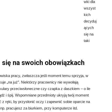
wki dla
wszyst
kich
decyduj
ących
się na
taki
m się na swoich obowiązkach
wiska pracy, zwłaszcza jeśli moment temu sprzyja, w
kuje „na już”. Niektórzy pracownicy nie wywołają
okulary przeciwsłoneczne czy czapka z daszkiem – o ile
iądź i śpij. Wspomniane przedmioty ukryją twój moment
z ręki, by przysłonić oczy i zapewnić sobie oparcie na
 np. pracujesz za biurkiem, przy komputerze itd.