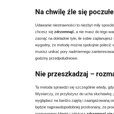
Na chwilę źle się poczuł
Udawanie niestrawności to niezbyt miły sposób, 
chcesz się
zdrzemnąć
, a nie masz do tego w
zasnąć na dokładnie tyle, ile sobie zaplanujesz 
wygodny, że metodę można spokojnie polecić
musisz unikać pory nadmiernego zainteresowan
godziny przedpołudniowe.
Nie przeszkadzaj – rozm
Ta metoda sprawdzi się szczególnie wtedy, gdy
Wystarczy, że przyłożysz do ucha słuchawkę, p
wyglądasz na bardzo zajętą i zaangażowaną oso
będzie najprawdopodobniej przekonany, że pr
rozmownego klienta i zdążysz
zdrzemnąć się
o