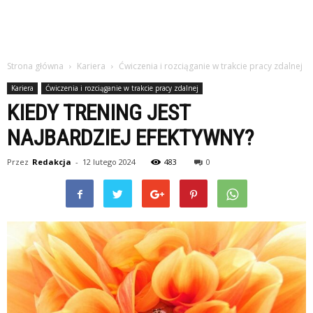
Strona główna
Kariera
Ćwiczenia i rozciąganie w trakcie pracy zdalnej
Kariera
Ćwiczenia i rozciąganie w trakcie pracy zdalnej
KIEDY TRENING JEST
NAJBARDZIEJ EFEKTYWNY?
Przez
Redakcja
-
12 lutego 2024
483
0