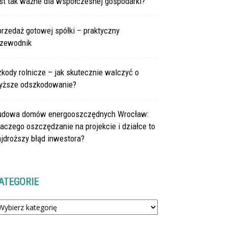
st tak ważne dla współczesnej gospodarki?
rzedaż gotowej spółki – praktyczny
rzewodnik
kody rolnicze – jak skutecznie walczyć o
yższe odszkodowanie?
udowa domów energooszczędnych Wrocław:
aczego oszczędzanie na projekcie i działce to
jdroższy błąd inwestora?
ATEGORIE
tegorie