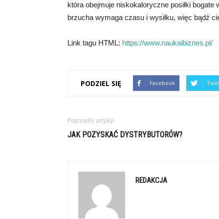
która obejmuje niskokaloryczne posiłki bogate 
brzucha wymaga czasu i wysiłku, więc bądź cie
Link tagu HTML:
https://www.naukaibiznes.pl/
PODZIEL SIĘ
Facebook
Twit
Poprzedni artykuł
JAK POZYSKAĆ DYSTRYBUTORÓW?
REDAKCJA