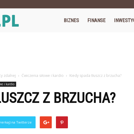
Cegos.pl
BIZNES
FINANSE
INWESTY
cy zdalnej
Ćwiczenia siłowe i kardio
Kiedy spada tłuszcz z brzucha?
we i kardio
ŁUSZCZ Z BRZUCHA?
ierkaj) na Twitterze