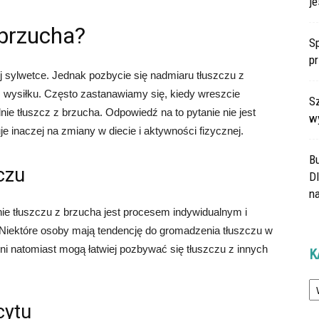
je
 brzucha?
Sp
p
j sylwetce. Jednak pozbycie się nadmiaru tłuszczu z
wysiłku. Często zastanawiamy się, kiedy wreszcie
Sz
ie tłuszcz z brzucha. Odpowiedź na to pytanie nie jest
w
 inaczej na zmiany w diecie i aktywności fizycznej.
B
czu
Dl
na
ie tłuszczu z brzucha jest procesem indywidualnym i
 Niektóre osoby mają tendencję do gromadzenia tłuszczu w
Inni natomiast mogą łatwiej pozbywać się tłuszczu z innych
K
Ka
cytu