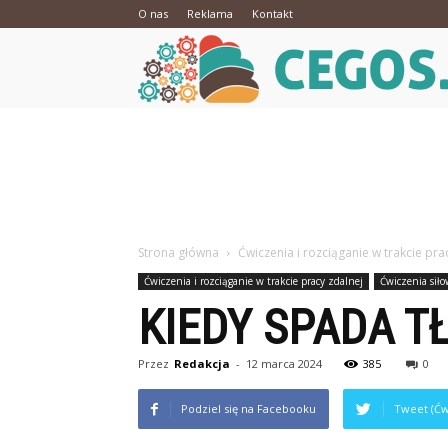
O nas
Reklama
Kontakt
Strona główna
Ćwiczenia i rozciąganie w trakcie pra
Ćwiczenia i rozciąganie w trakcie pracy zdalnej
Ćwiczenia siło
KIEDY SPADA T
Przez
Redakcja
-
12 marca 2024
385
0
Podziel się na Facebooku
Tweet (Ćw