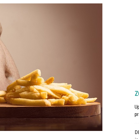
Z
U
p
D