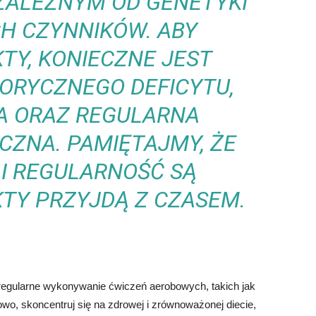
ZALEŻNYM OD GENETYKI
CH CZYNNIKÓW. ABY
TY, KONIECZNE JEST
ORYCZNEGO DEFICYTU,
A ORAZ REGULARNA
CZNA. PAMIĘTAJMY, ŻE
 I REGULARNOŚĆ SĄ
KTY PRZYJDĄ Z CZASEM.
regularne wykonywanie ćwiczeń aerobowych, takich jak
owo, skoncentruj się na zdrowej i zrównoważonej diecie,