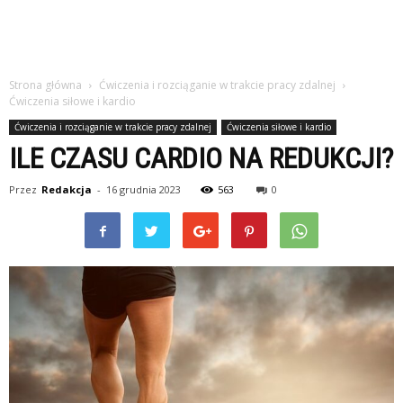
Strona główna
Ćwiczenia i rozciąganie w trakcie pracy zdalnej
Ćwiczenia siłowe i kardio
Ćwiczenia i rozciąganie w trakcie pracy zdalnej
Ćwiczenia siłowe i kardio
ILE CZASU CARDIO NA REDUKCJI?
Przez
Redakcja
-
16 grudnia 2023
563
0