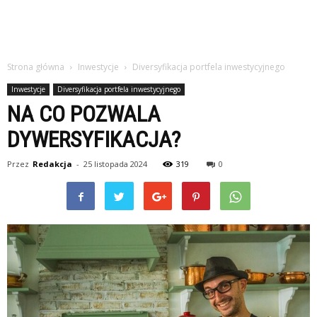
Strona główna
Inwestycje
Diversyfikacja portfela inwestycyjnego
Inwestycje
Diversyfikacja portfela inwestycyjnego
NA CO POZWALA
DYWERSYFIKACJA?
Przez
Redakcja
-
25 listopada 2024
319
0