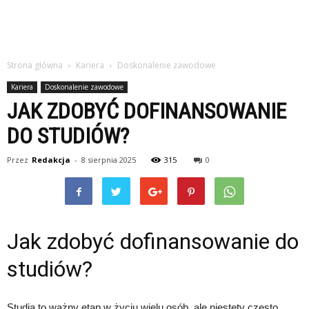
Strona główna
Kariera
Doskonalenie zawodowe
Kariera
Doskonalenie zawodowe
JAK ZDOBYĆ DOFINANSOWANIE
DO STUDIÓW?
Przez
Redakcja
-
8 sierpnia 2025
315
0
Jak zdobyć dofinansowanie do
studiów?
Studia to ważny etap w życiu wielu osób, ale niestety często