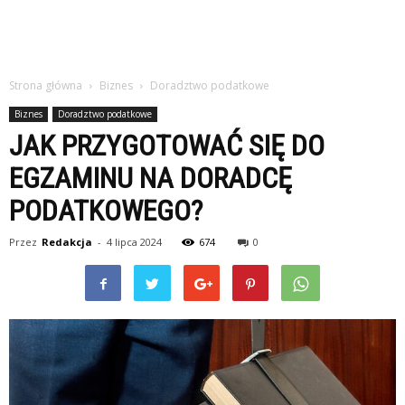
Strona główna
Biznes
Doradztwo podatkowe
Biznes
Doradztwo podatkowe
JAK PRZYGOTOWAĆ SIĘ DO
EGZAMINU NA DORADCĘ
PODATKOWEGO?
Przez
Redakcja
-
4 lipca 2024
674
0