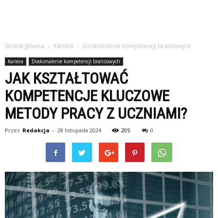
Strona główna
Kariera
Doskonalenie kompetencji branżowych
Kariera
Doskonalenie kompetencji branżowych
JAK KSZTAŁTOWAĆ
KOMPETENCJE KLUCZOWE
METODY PRACY Z UCZNIAMI?
Przez
Redakcja
-
28 listopada 2024
205
0