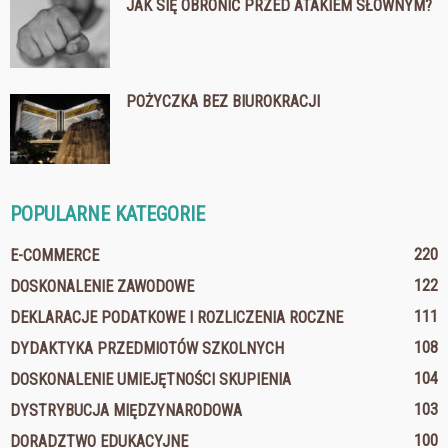
JAK SIĘ OBRONIĆ PRZED ATAKIEM SŁOWNYM?
POŻYCZKA BEZ BIUROKRACJI
POPULARNE KATEGORIE
220
E-COMMERCE
122
DOSKONALENIE ZAWODOWE
111
DEKLARACJE PODATKOWE I ROZLICZENIA ROCZNE
108
DYDAKTYKA PRZEDMIOTÓW SZKOLNYCH
104
DOSKONALENIE UMIEJĘTNOŚCI SKUPIENIA
103
DYSTRYBUCJA MIĘDZYNARODOWA
100
DORADZTWO EDUKACYJNE