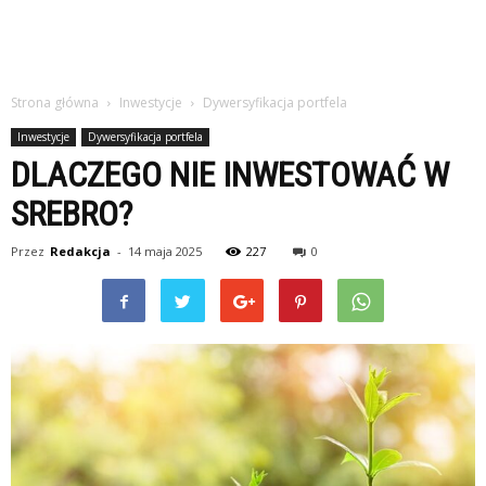
Strona główna
Inwestycje
Dywersyfikacja portfela
Inwestycje
Dywersyfikacja portfela
DLACZEGO NIE INWESTOWAĆ W
SREBRO?
Przez
Redakcja
-
14 maja 2025
227
0