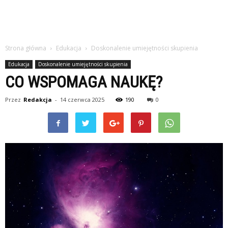
Strona główna
Edukacja
Doskonalenie umiejętności skupienia
Edukacja
Doskonalenie umiejętności skupienia
CO WSPOMAGA NAUKĘ?
Przez
Redakcja
-
14 czerwca 2025
190
0