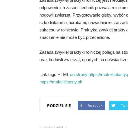
Zasada zwykłej praktyki rolniczej jest nieodł
odpowiednich zasad i technik pozwala rolnikom 
hodowli zwierząt. Przygotowanie gleby, wybór 
szkodnikami i chorobami, nawadnianie, zarządz
sukcesu w rolnictwie. Praktyka zwykłej praktyki
znaczenie nie może być przecenione.
Zasada zwykłej praktyki rolniczej polega na s
oraz hodowli zwierząt, opartych na doświadcze
Link tagu HTML
do strony https://makelifetasty.p
https://makelifetasty.pl/
PODZIEL SIĘ
Facebook
Twit
Poprzedni artykuł