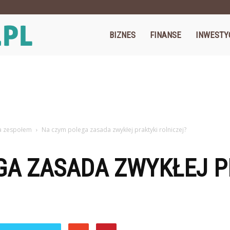
Cegos.pl
BIZNES
FINANSE
INWESTY
ia zespołem
Na czym polega zasada zwykłej praktyki rolniczej?
GA ZASADA ZWYKŁEJ P