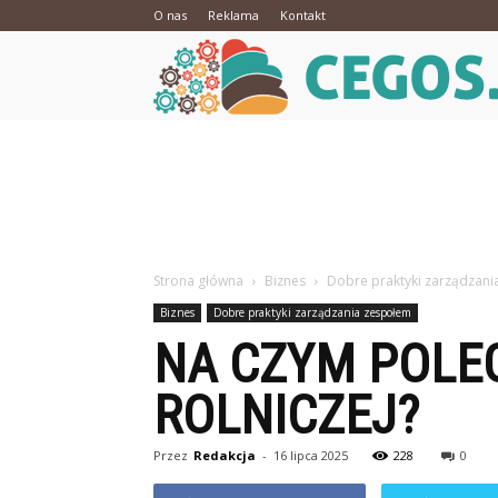
O nas
Reklama
Kontakt
Strona główna
Biznes
Dobre praktyki zarządzan
Biznes
Dobre praktyki zarządzania zespołem
NA CZYM POLE
ROLNICZEJ?
Przez
Redakcja
-
16 lipca 2025
228
0