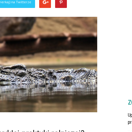
ierkaj) na Twitterze
Z
U
p