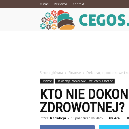
O nas
Reklama
Kontakt
Strona główna
Finanse
Deklaracje podatkowe i ro
Finanse
Deklaracje podatkowe i rozliczenia roczne
KTO NIE DOKON
ZDROWOTNEJ?
Przez
Redakcja
-
15 października 2025
424