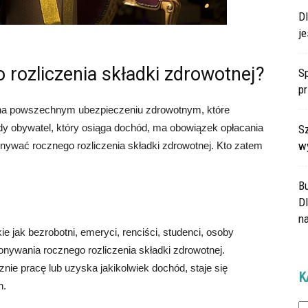
D
je
 rozliczenia składki zdrowotnej?
Sp
p
ę na powszechnym ubezpieczeniu zdrowotnym, które
dy obywatel, który osiąga dochód, ma obowiązek opłacania
Sz
w
ywać rocznego rozliczenia składki zdrowotnej. Kto zatem
B
Dl
na
e jak bezrobotni, emeryci, renciści, studenci, osoby
onywania rocznego rozliczenia składki zdrowotnej.
ie pracę lub uzyska jakikolwiek dochód, staje się
K
h.
Ka