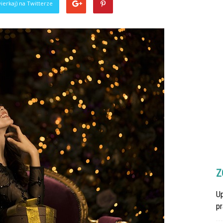
ierkaj) na Twitterze
Z
U
p