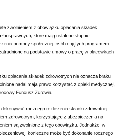
bjęte zwolnieniem z obowiązku opłacania składek
ełnosprawnych, które mają ustalone stopnie
dczenia pomocy społecznej, osób objętych programem
są zatrudnione na podstawie umowy o pracę w placówkach
ązku opłacania składek zdrowotnych nie oznacza braku
lnione nadal mają prawo korzystać z opieki medycznej,
arodowy Fundusz Zdrowia.
okonywać rocznego rozliczenia składki zdrowotnej.
iem zdrowotnym, korzystające z ubezpieczenia na
ieniem są zwolnione z tego obowiązku. Jednakże, w
zpieczeniowej, konieczne może być dokonanie rocznego