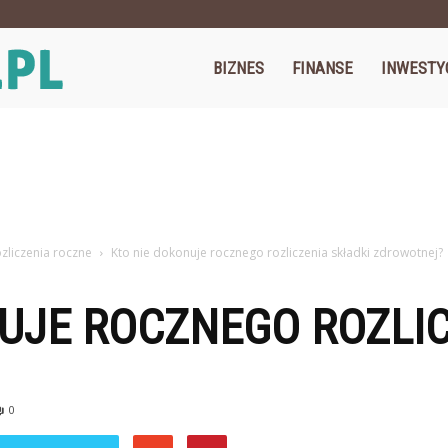
Cegos.pl
BIZNES
FINANSE
INWESTY
zliczenia roczne
Kto nie dokonuje rocznego rozliczenia składki zdrowotnej?
UJE ROCZNEGO ROZLIC
0