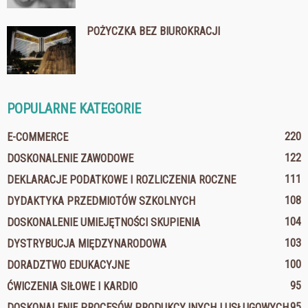
POŻYCZKA BEZ BIUROKRACJI
POPULARNE KATEGORIE
220
E-COMMERCE
122
DOSKONALENIE ZAWODOWE
111
DEKLARACJE PODATKOWE I ROZLICZENIA ROCZNE
108
DYDAKTYKA PRZEDMIOTÓW SZKOLNYCH
104
DOSKONALENIE UMIEJĘTNOŚCI SKUPIENIA
103
DYSTRYBUCJA MIĘDZYNARODOWA
100
DORADZTWO EDUKACYJNE
95
ĆWICZENIA SIŁOWE I KARDIO
95
DOSKONALENIE PROCESÓW PRODUKCYJNYCH I USŁUGOWYCH