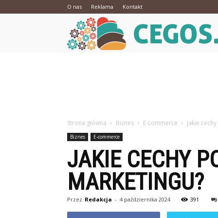
O nas
Reklama
Kontakt
Strona główna
Biznes
E-commerce
Jakie cech
Biznes
E-commerce
JAKIE CECHY 
MARKETINGU?
Przez
Redakcja
-
4 października 2024
391