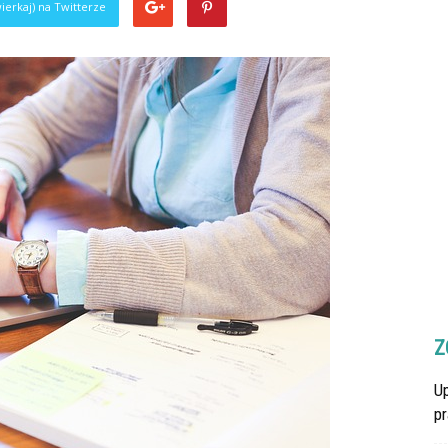
ierkaj) na Twitterze
Z
U
p