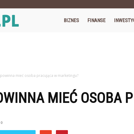
Cegos.pl
BIZNES
FINANSE
INWESTY
y powinna mieć osoba pracująca w marketingu?
POWINNA MIEĆ OSOBA 
0