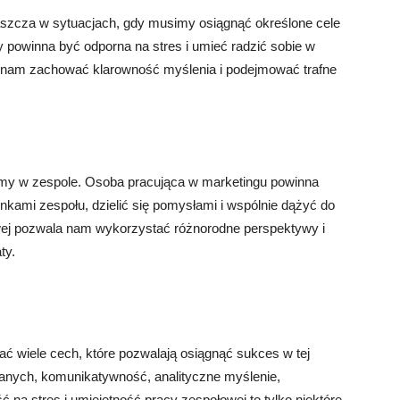
aszcza w sytuacjach, gdy musimy osiągnąć określone cele
y powinna być odporna na stres i umieć radzić sobie w
a nam zachować klarowność myślenia i podejmować trafne
jemy w zespole. Osoba pracująca w marketingu powinna
kami zespołu, dzielić się pomysłami i wspólnie dążyć do
wej pozwala nam wykorzystać różnorodne perspektywy i
ty.
ć wiele cech, które pozwalają osiągnąć sukces w tej
danych, komunikatywność, analityczne myślenie,
na stres i umiejętność pracy zespołowej to tylko niektóre