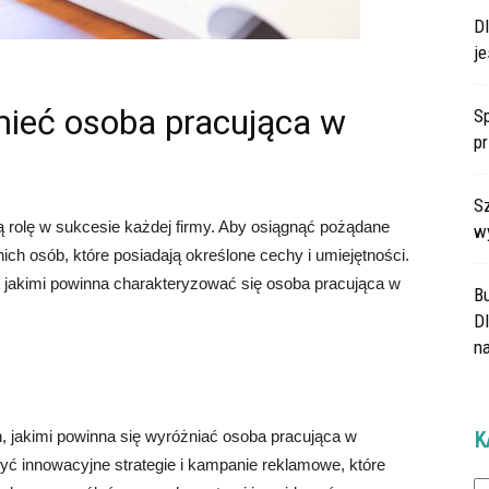
D
je
mieć osoba pracująca w
Sp
p
Sz
ą rolę w sukcesie każdej firmy. Aby osiągnąć pożądane
w
nich osób, które posiadają określone cechy i umiejętności.
 jakimi powinna charakteryzować się osoba pracująca w
B
Dl
na
, jakimi powinna się wyróżniać osoba pracująca w
K
zyć innowacyjne strategie i kampanie reklamowe, które
Ka