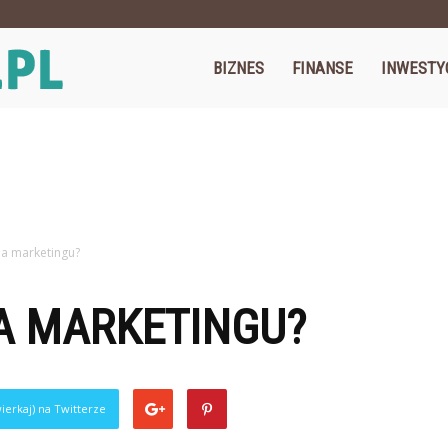
Cegos.pl
BIZNES
FINANSE
INWESTY
ola marketingu?
A MARKETINGU?
ierkaj) na Twitterze