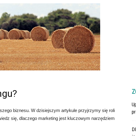
ngu?
Z
U
szego biznesu. W dzisiejszym artykule przyjrzymy się roli
p
wiedz się, dlaczego marketing jest kluczowym narzędziem
D