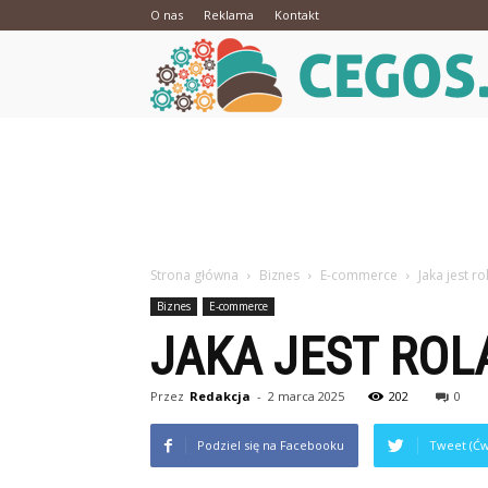
O nas
Reklama
Kontakt
Strona główna
Biznes
E-commerce
Jaka jest r
Biznes
E-commerce
JAKA JEST ROL
Przez
Redakcja
-
2 marca 2025
202
0
Podziel się na Facebooku
Tweet (Ćw