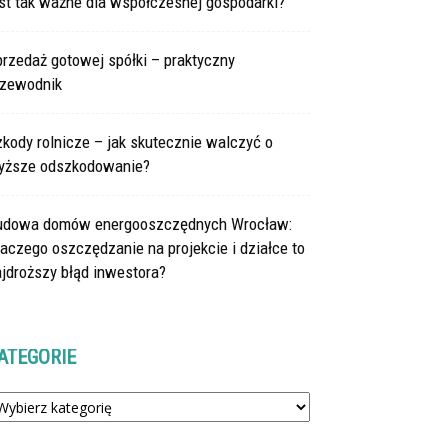
st tak ważne dla współczesnej gospodarki?
rzedaż gotowej spółki – praktyczny
rzewodnik
kody rolnicze – jak skutecznie walczyć o
yższe odszkodowanie?
udowa domów energooszczędnych Wrocław:
aczego oszczędzanie na projekcie i działce to
jdroższy błąd inwestora?
ATEGORIE
tegorie