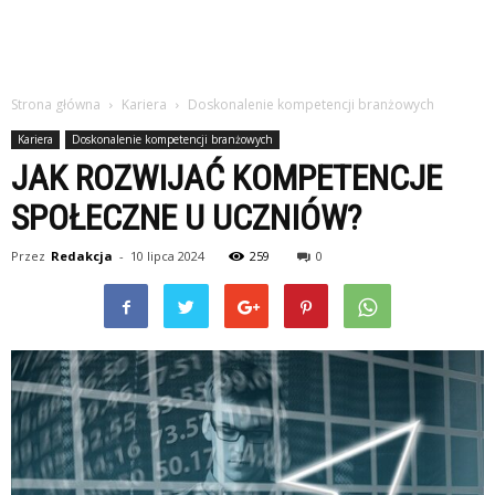
Strona główna
Kariera
Doskonalenie kompetencji branżowych
Kariera
Doskonalenie kompetencji branżowych
JAK ROZWIJAĆ KOMPETENCJE
SPOŁECZNE U UCZNIÓW?
Przez
Redakcja
-
10 lipca 2024
259
0