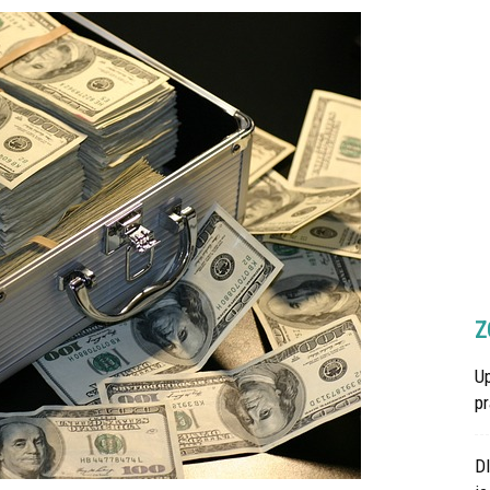
Z
U
p
D