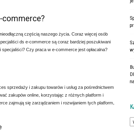
je
s e-commerce?
Sp
p
nieodłączną częścią naszego życia. Coraz więcej osób
specjaliści ds e-commerce są coraz bardziej poszukiwani
Sz
w
 ci specjaliści? Czy praca w e-commerce jest opłacalna?
B
Dl
na
oces sprzedaży i zakupu towarów i usług za pośrednictwem
ć zakupów online, korzystając z różnych platform i
rce zajmują się zarządzaniem i rozwijaniem tych platform,
K
Ka
e