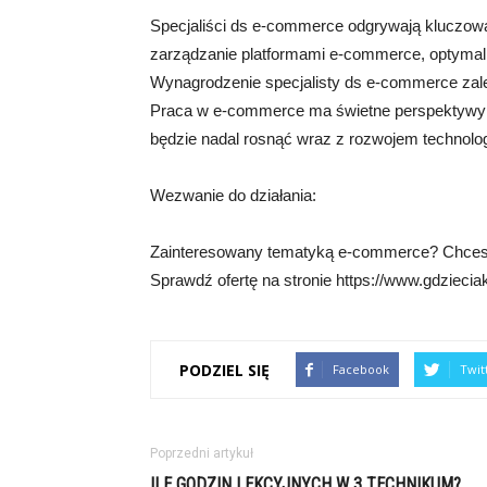
Specjaliści ds e-commerce odgrywają kluczową 
zarządzanie platformami e-commerce, optymal
Wynagrodzenie specjalisty ds e-commerce zależ
Praca w e-commerce ma świetne perspektywy 
będzie nadal rosnąć wraz z rozwojem technolog
Wezwanie do działania:
Zainteresowany tematyką e-commerce? Chcesz d
Sprawdź ofertę na stronie https://www.gdzieciaki
PODZIEL SIĘ
Facebook
Twit
Poprzedni artykuł
ILE GODZIN LEKCYJNYCH W 3 TECHNIKUM?