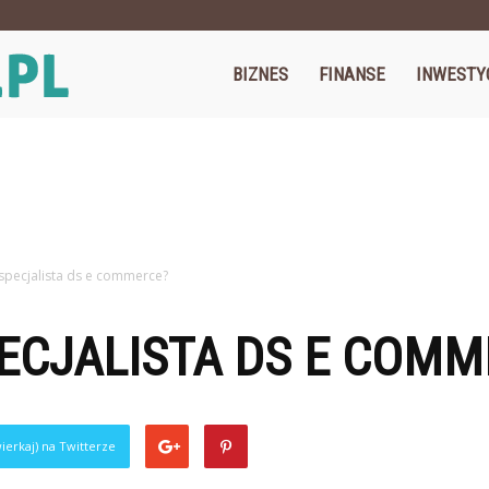
Cegos.pl
BIZNES
FINANSE
INWESTY
 specjalista ds e commerce?
PECJALISTA DS E COM
ierkaj) na Twitterze