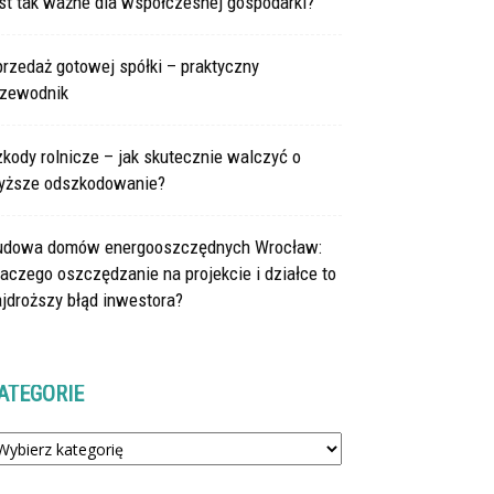
st tak ważne dla współczesnej gospodarki?
rzedaż gotowej spółki – praktyczny
rzewodnik
kody rolnicze – jak skutecznie walczyć o
yższe odszkodowanie?
udowa domów energooszczędnych Wrocław:
aczego oszczędzanie na projekcie i działce to
jdroższy błąd inwestora?
ATEGORIE
tegorie