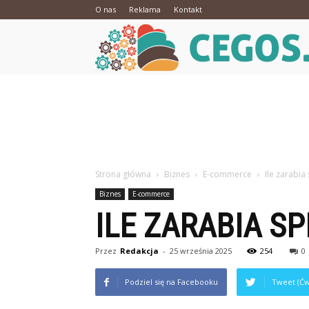
O nas
Reklama
Kontakt
Strona główna
Biznes
E-commerce
Ile zarabia
Biznes
E-commerce
ILE ZARABIA S
Przez
Redakcja
-
25 września 2025
254
0
Podziel się na Facebooku
Tweet (Ćw