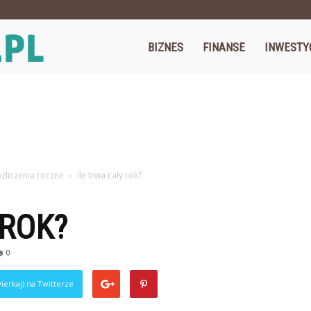
Cegos.pl
BIZNES
FINANSE
INWESTY
zliczenia roczne
Ile trwa cały rok?
 ROK?
0
ierkaj) na Twitterze