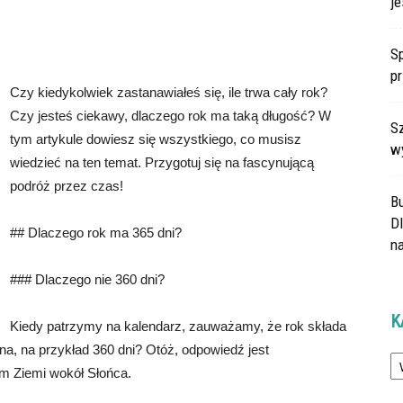
je
Sp
p
Czy kiedykolwiek zastanawiałeś się, ile trwa cały rok?
Czy jesteś ciekawy, dlaczego rok ma taką długość? W
Sz
tym artykule dowiesz się wszystkiego, co musisz
w
wiedzieć na ten temat. Przygotuj się na fascynującą
podróż przez czas!
B
Dl
## Dlaczego rok ma 365 dni?
na
### Dlaczego nie 360 dni?
K
Kiedy patrzymy na kalendarz, zauważamy, że rok składa
ówna, na przykład 360 dni? Otóż, odpowiedź jest
Ka
em Ziemi wokół Słońca.