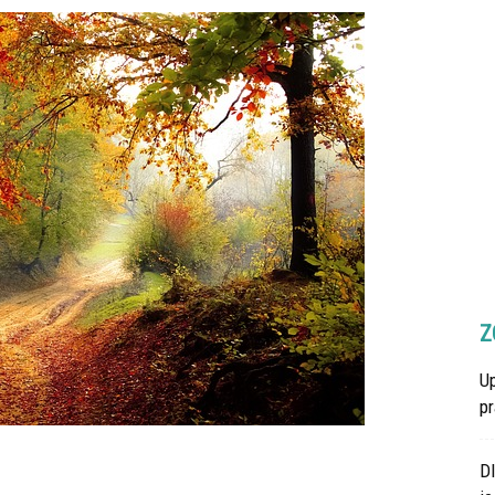
Z
U
p
D