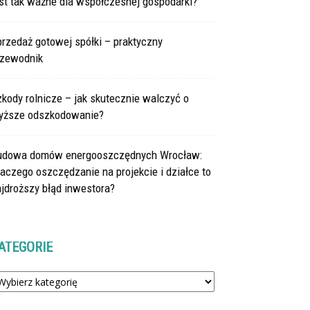
st tak ważne dla współczesnej gospodarki?
rzedaż gotowej spółki – praktyczny
rzewodnik
kody rolnicze – jak skutecznie walczyć o
yższe odszkodowanie?
udowa domów energooszczędnych Wrocław:
aczego oszczędzanie na projekcie i działce to
jdroższy błąd inwestora?
ATEGORIE
tegorie