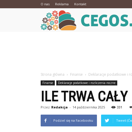
O nas
Reklama
Kontakt
Strona główna
Finanse
Deklaracje podatkowe i ro
Finanse
Deklaracje podatkowe i rozliczenia roczne
ILE TRWA CAŁY
Przez
Redakcja
-
14 października 2025
331
Podziel się na Facebooku
Tweet (Ćw