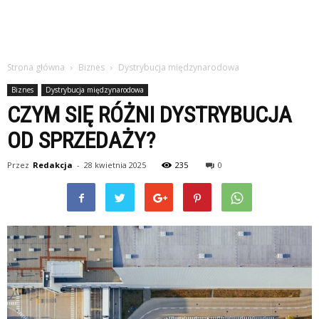
Strona główna
Biznes
Dystrybucja międzynarodowa
Biznes
Dystrybucja międzynarodowa
CZYM SIĘ RÓŻNI DYSTRYBUCJA
OD SPRZEDAŻY?
Przez
Redakcja
-
28 kwietnia 2025
235
0