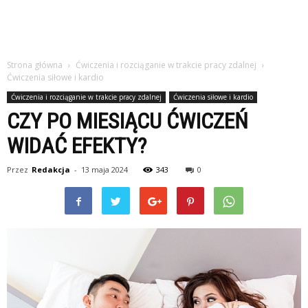
Strona główna
Ćwiczenia i rozciąganie w trakcie pracy zdalnej
Ćwiczenia siłowe i kardio
Ćwiczenia i rozciąganie w trakcie pracy zdalnej
Ćwiczenia siłowe i kardio
CZY PO MIESIĄCU ĆWICZEŃ
WIDAĆ EFEKTY?
Przez
Redakcja
-
13 maja 2024
343
0