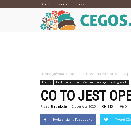
O nas
Reklama
Kontakt
Strona główna
Biznes
Doskonalenie procesów pr
Biznes
Doskonalenie procesów produkcyjnych i usługowych
CO TO JEST O
Przez
Redakcja
-
2 czerwca 2025
213
0
Podziel się na Facebooku
Tweet (Ćw