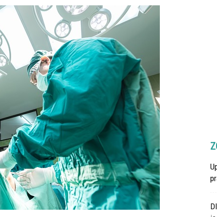
Z
U
p
D