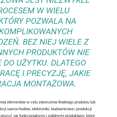
ŻOWA JEST NIEZWYKLE
ROCESEM W WIELU
 KTÓRY POZWALA NA
SKOMPLIKOWANYCH
ZEŃ. BEZ NIEJ WIELE Z
NNYCH PRODUKTÓW NIE
 DO UŻYTKU. DLATEGO
ACĘ I PRECYZJĘ, JAKIE
ACJA MONTAŻOWA.
nia elementów w celu stworzenia finalnego produktu lub
kcji samochodów, elektroniki, budownictwa i produkcji
szyć się funkcjonalnymi i solidnymi produktami, które