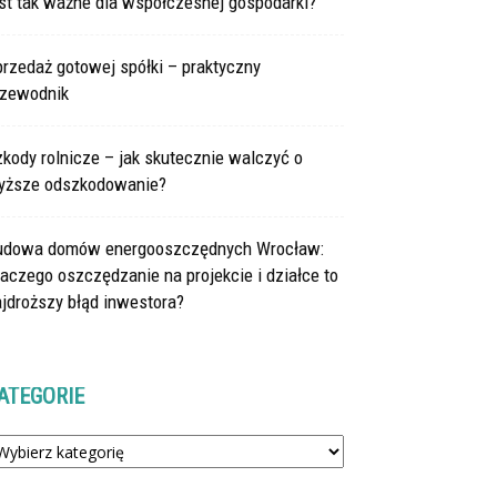
st tak ważne dla współczesnej gospodarki?
rzedaż gotowej spółki – praktyczny
rzewodnik
kody rolnicze – jak skutecznie walczyć o
yższe odszkodowanie?
udowa domów energooszczędnych Wrocław:
aczego oszczędzanie na projekcie i działce to
jdroższy błąd inwestora?
ATEGORIE
tegorie