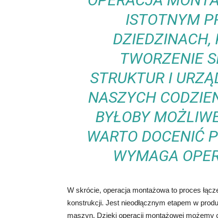
OPERACJA MONTA
ISTOTNYM P
DZIEDZINACH,
TWORZENIE 
STRUKTUR I URZĄD
NASZYCH CODZIE
BYŁOBY MOŻLIWE
WARTO DOCENIĆ PR
WYMAGA OPER
W skrócie, operacja montażowa to proces łącze
konstrukcji. Jest nieodłącznym etapem w produ
maszyn. Dzięki operacji montażowej możemy cie