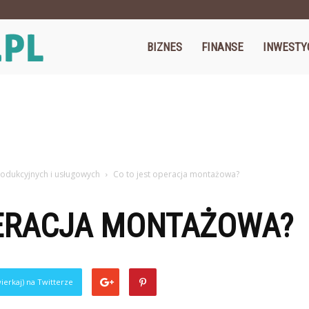
Cegos.pl
BIZNES
FINANSE
INWESTY
odukcyjnych i usługowych
Co to jest operacja montażowa?
PERACJA MONTAŻOWA?
ierkaj) na Twitterze