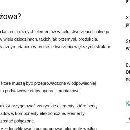
je
ażowa?
Sp
p
 łączeniu różnych elementów w celu stworzenia finalnego
 wielu dziedzinach, takich jak przemysł, produkcja,
Sz
odłącznym etapem w procesie tworzenia większych struktur
w
B
Dl
na
, które muszą być przeprowadzone w odpowiedniej
Oto podstawowe etapy operacji montażowej:
K
ależy przygotować wszystkie elementy, które będą
Ka
ładowe, komponenty elektroniczne, elementy
 zostać połączone.
ży zidentyfikować i posegregować elementy według