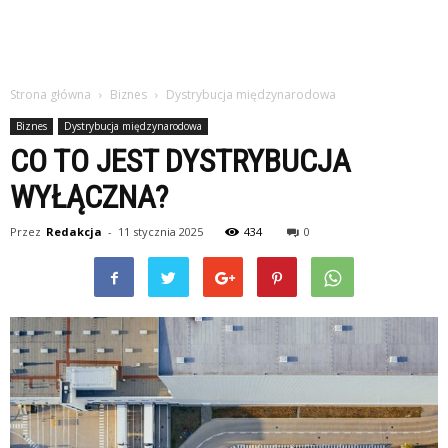
Strona główna
Biznes
Dystrybucja międzynarodowa
Biznes
Dystrybucja międzynarodowa
CO TO JEST DYSTRYBUCJA
WYŁĄCZNA?
Przez
Redakcja
-
11 stycznia 2025
434
0