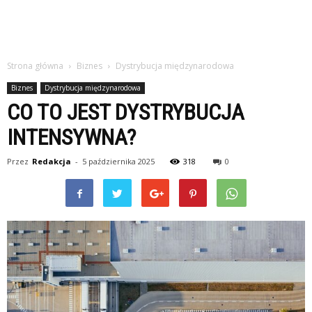
Strona główna
Biznes
Dystrybucja międzynarodowa
Biznes
Dystrybucja międzynarodowa
CO TO JEST DYSTRYBUCJA
INTENSYWNA?
Przez
Redakcja
-
5 października 2025
318
0