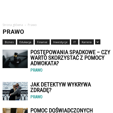
Strona główna
Prawo
PRAWO
Biznes
Edukacja
Finanse
Inwestycje
IT
Kariera
POSTĘPOWANIA SPADKOWE – CZY
WARTO SKORZYSTAĆ Z POMOCY
ADWOKATA?
PRAWO
JAK DETEKTYW WYKRYWA
ZDRADĘ?
PRAWO
POMOC DOŚWIADCZONYCH